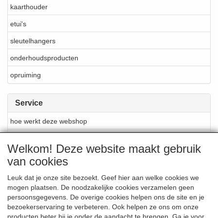
kaarthouder
etui's
sleutelhangers
onderhoudsproducten
opruiming
Service
hoe werkt deze webshop
materialen en produktie
Welkom! Deze website maakt gebruik
reparatie en onderhoud
van cookies
over Cellarrich
Leuk dat je onze site bezoekt. Geef hier aan welke cookies we
mogen plaatsen. De noodzakelijke cookies verzamelen geen
verkooppunten Cellarrich
persoonsgegevens. De overige cookies helpen ons de site en je
merken
bezoekerservaring te verbeteren. Ook helpen ze ons om onze
producten beter bij je onder de aandacht te brengen. Ga je voor