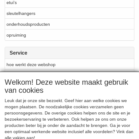
etui's
sleutelhangers
onderhoudsproducten
opruiming
Service
hoe werkt deze webshop
materialen en produktie
Welkom! Deze website maakt gebruik
reparatie en onderhoud
van cookies
over Cellarrich
Leuk dat je onze site bezoekt. Geef hier aan welke cookies we
mogen plaatsen. De noodzakelijke cookies verzamelen geen
verkooppunten Cellarrich
persoonsgegevens. De overige cookies helpen ons de site en je
merken
bezoekerservaring te verbeteren. Ook helpen ze ons om onze
producten beter bij je onder de aandacht te brengen. Ga je voor
nieuwsbrief
een optimaal werkende website inclusief alle voordelen? Vink dan
alle vakjes aan!