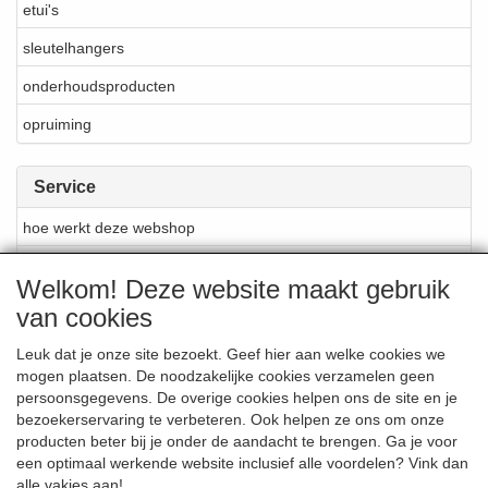
etui's
sleutelhangers
onderhoudsproducten
opruiming
Service
hoe werkt deze webshop
materialen en produktie
Welkom! Deze website maakt gebruik
reparatie en onderhoud
van cookies
over Cellarrich
Leuk dat je onze site bezoekt. Geef hier aan welke cookies we
mogen plaatsen. De noodzakelijke cookies verzamelen geen
verkooppunten Cellarrich
persoonsgegevens. De overige cookies helpen ons de site en je
merken
bezoekerservaring te verbeteren. Ook helpen ze ons om onze
producten beter bij je onder de aandacht te brengen. Ga je voor
nieuwsbrief
een optimaal werkende website inclusief alle voordelen? Vink dan
alle vakjes aan!